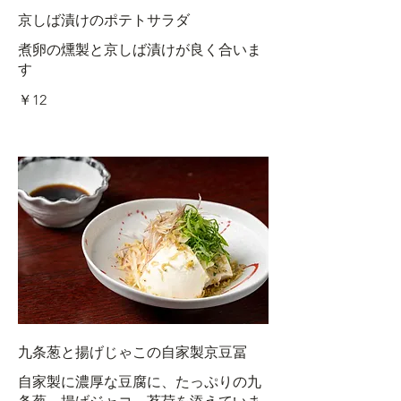
京しば漬けのポテトサラダ
煮卵の燻製と京しば漬けが良く合いま
す
￥12
九条葱と揚げじゃこの自家製京豆冨
自家製に濃厚な豆腐に、たっぷりの九