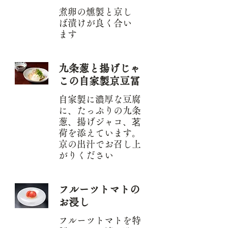
煮卵の燻製と京し
ば漬けが良く合い
ます
九条葱と揚げじゃ
この自家製京豆冨
自家製に濃厚な豆腐
に、たっぷりの九条
葱、揚げジャコ、茗
荷を添えています。
京の出汁でお召し上
がりください
フルーツトマトの
お浸し
フルーツトマトを特