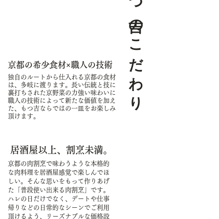
​もつ吉のこだわり
おしながき
京都の希少食材×職人の技術
独自のルートから仕入れる京都の食材
は、多岐に渡ります。長い伝統と技に
裏打ちされた京野菜の力強い味わいに
職人の技術によって新たな価値を​加え
た、もつ吉ならではの一皿をお楽しみ
頂けます。
居酒屋以上、割烹未満。
京都の肉割烹で味わうような本格的
な肉料理を居酒屋感覚
で楽しんでほ
しい。そんな思いをもって作りあげ
た「普段
使い出来る肉割烹」です。
ハレの日だけでなく、デートや
仕事
帰りなどの日常的なシーンでご利用
頂けるよう、
リーズナブルな価格設