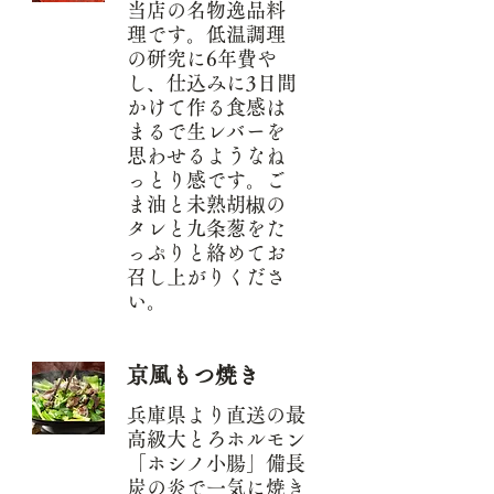
当店の名物逸品料
理です。低温調理
の研究に6年費や
し、仕込みに3日間
かけて作る食感は
まるで生レバーを
思わせるようなね
っとり感です。ご
ま油と未熟胡椒の
タレと九条葱をた
っぷりと絡めてお
召し上がりくださ
い。
京風もつ焼き
兵庫県より直送の最
高級大とろホルモン
「ホシノ小腸」備長
炭の炎で一気に焼き