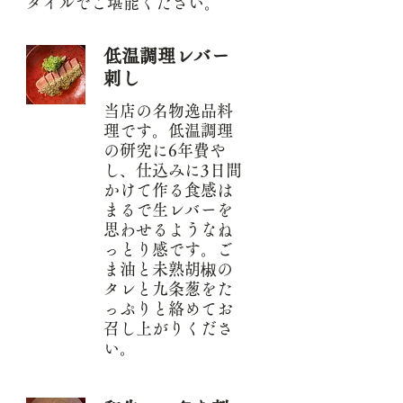
タイルでご堪能ください。
厳正な施設基準審査をクリアして、
生肉料理の提供が可能となりました。
肉料理の新しいかたちをご提案して
低温調理レバー
います​。
刺し
当店の名物逸品料
理です。低温調理
の研究に6年費や
し、仕込みに3日間
かけて作る食感は
まるで生レバーを
思わせるようなね
っとり感です。ご
ま油と未熟胡椒の
タレと九条葱をた
っぷりと絡めてお
召し上がりくださ
い。