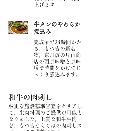
上げます。
牛タンのやわらか
煮込み
完成まで24時間かか
る、もつ吉の新名
物。京丹波の片山商
店の西京味噌と京味
噌で時間をかけてじ
っくり煮込みます。
和牛の肉刺し
厳正な施設基準審査をクリアし
て、生肉料理のご提供が可能と
なりました。上質な和牛生肉
を、もつ吉ならではの肉刺しス
渋谷区保健所より「認定認定生食用
食肉取扱者等設置施設」許可を取得。