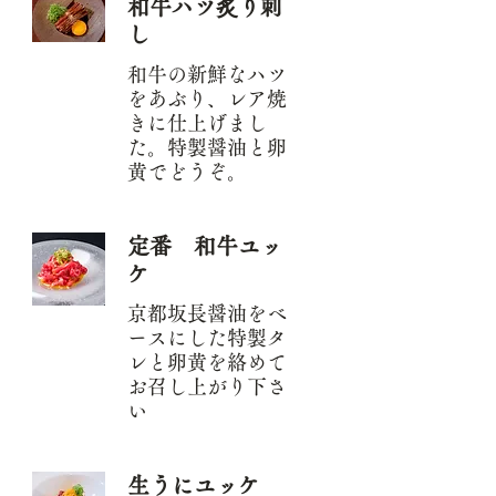
和牛ハツ炙り刺
し
和牛の新鮮なハツ
をあぶり、レア焼
きに仕上げまし
た。特製醤油と卵
黄でどうぞ。
定番 和牛ユッ
ケ
京都坂長醤油をベ
ースにした特製タ
レと卵黄を絡めて
お召し上がり下さ
い
生うにユッケ