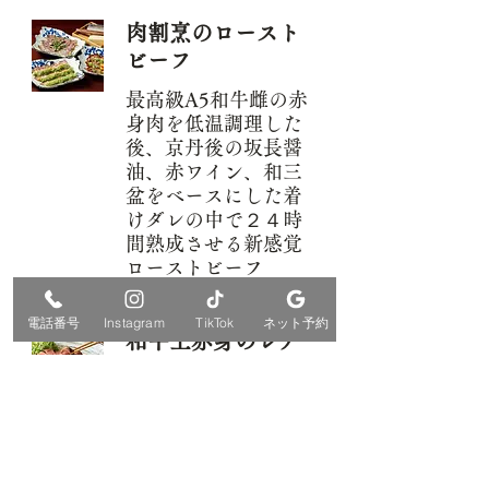
肉割烹のロースト
ビーフ
最高級A5和牛雌の赤
身肉を低温調理した
後、京丹後の坂長醤
油、赤ワイン、和三
盆をベースにした着
けダレの中で２４時
間熟成させる新感覚
ローストビーフ
電話番号
Instagram
TikTok
ネット予約
和牛上赤身のレア
ステーキ
最高級の赤身肉をシ
ンプルに塩と胡椒で
焼き上げました。